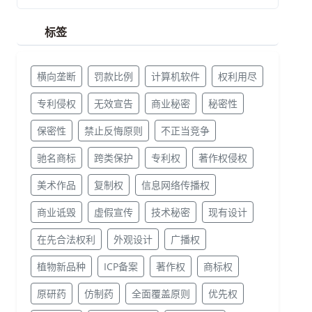
标签
横向垄断
罚款比例
计算机软件
权利用尽
专利侵权
无效宣告
商业秘密
秘密性
保密性
禁止反悔原则
不正当竞争
驰名商标
跨类保护
专利权
著作权侵权
美术作品
复制权
信息网络传播权
商业诋毁
虚假宣传
技术秘密
现有设计
在先合法权利
外观设计
广播权
植物新品种
ICP备案
著作权
商标权
原研药
仿制药
全面覆盖原则
优先权