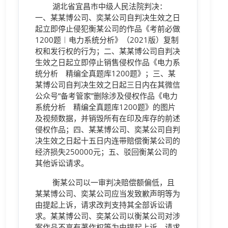
湖北省宜昌市中级人民法院判决：
一、某某博公司、奕某公司自判决生效之日
起立即停止侵犯衡某公司的作品《考前必做
1200题︱电力系统分析》（2021版）复制
权和发行权的行为；二、某某博公司自判决
生效之日起立即停止销售侵权作品《电力系
统分析 精编全真题库1200题》；三、某
某博公司自判决生效之日起三日内在其微信
公众号“备考管家”删除涉及侵权作品《电力
系统分析 精编全真题库1200题》的图片
及视频数据，并销毁所有在印及库存的前述
侵权作品；四、某某博公司、奕某公司自判
决生效之日起十五日内连带赔偿衡某公司的
经济损失250000元；五、驳回衡某公司的
其他诉讼请求。
衡某公司以一审判决赔偿额偏低，且
某某博公司、奕某公司应当发致歉声明等为
由提起上诉，请求改判支持其全部诉讼请
求。某某博公司、奕某公司以衡某公司对涉
案作品不享有著作权等为由提起上诉，请求