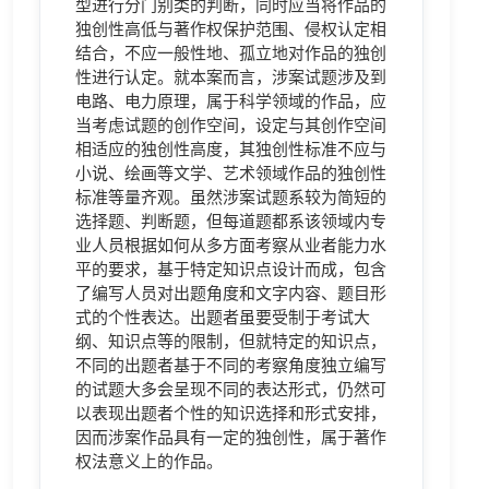
型进行分门别类的判断，同时应当将作品的
独创性高低与著作权保护范围、侵权认定相
结合，不应一般性地、孤立地对作品的独创
性进行认定。就本案而言，涉案试题涉及到
电路、电力原理，属于科学领域的作品，应
当考虑试题的创作空间，设定与其创作空间
相适应的独创性高度，其独创性标准不应与
小说、绘画等文学、艺术领域作品的独创性
标准等量齐观。虽然涉案试题系较为简短的
选择题、判断题，但每道题都系该领域内专
业人员根据如何从多方面考察从业者能力水
平的要求，基于特定知识点设计而成，包含
了编写人员对出题角度和文字内容、题目形
式的个性表达。出题者虽要受制于考试大
纲、知识点等的限制，但就特定的知识点，
不同的出题者基于不同的考察角度独立编写
的试题大多会呈现不同的表达形式，仍然可
以表现出题者个性的知识选择和形式安排，
因而涉案作品具有一定的独创性，属于著作
权法意义上的作品。