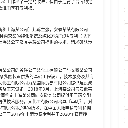
基础上作出了一定的改进，但由于违背了合同约定
改进而享有专利权。
简称上海某公司）起诉主张，安徽某某有限公司
种丙交酯的纯化系统及纯化方法”发明专利（以下
上海某公司及其关联公司提供的技术，请求确认涉
上海某公司的关联公司某化工有限公司与安徽某公司
“聚乳酸装置供货的基础工程设计，技术服务及其专
定某化工有限公司为某国际贸易有限公司提供建设聚
及工艺设备。2018年9月，上海某公司与安徽某
合同约定上海某公司向安徽某公司提供用于丙交酯
提供技术服务。某化工有限公司出具《声明》，对
易有限公司提供的技术，在中国大陆申请专利和拥
司于2019年申请涉案专利并于2020年获得授