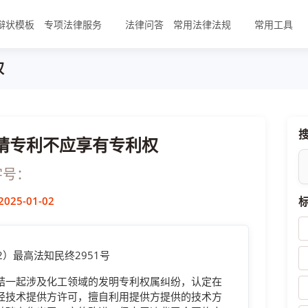
辩状模板
专项法律服务
法律问答
常用法律法规
常用工具
权
请专利不应享有专利权
字号：
2025-01-02
2）最高法知民终2951号
结一起涉及化工领域的发明专利权属纠纷，认定在
经技术提供方许可，擅自利用提供方提供的技术方